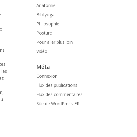
Anatomie
Bibliyoga
r
Philosophie
se
Posture
Pour aller plus loin
ans
Vidéo
tes !
Méta
 les
Connexion
vez
Flux des publications
n,
Flux des commentaires
au
Site de WordPress-FR