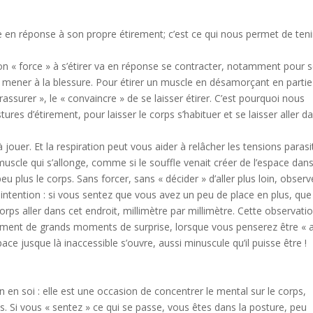
cle en réponse à son propre étirement; c’est ce qui nous permet de teni
on « force » à s’étirer va en réponse se contracter, notamment pour 
t mener à la blessure. Pour étirer un muscle en désamorçant en partie
ssurer », le « convaincre » de se laisser étirer. C’est pourquoi nous
res d’étirement, pour laisser le corps s’habituer et se laisser aller d
 jouer. Et la respiration peut vous aider à relâcher les tensions parasi
muscle qui s’allonge, comme si le souffle venait créer de l’espace dans
 peu plus le corps. Sans forcer, sans « décider » d’aller plus loin, obser
ntention : si vous sentez que vous avez un peu de place en plus, que
orps aller dans cet endroit, millimètre par millimètre. Cette observatio
ement de grands moments de surprise, lorsque vous penserez être « 
ce jusque là inaccessible s’ouvre, aussi minuscule qu’il puisse être !
 en soi : elle est une occasion de concentrer le mental sur le corps,
s. Si vous « sentez » ce qui se passe, vous êtes dans la posture, peu